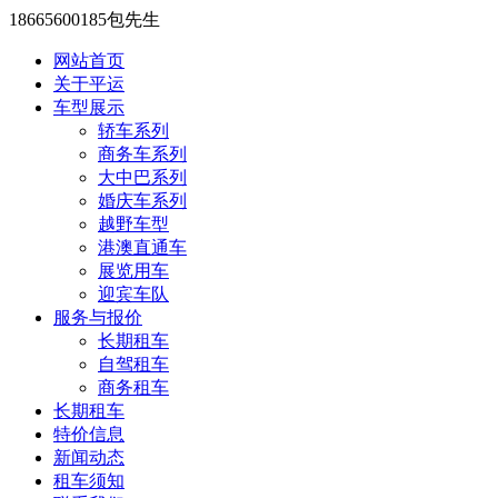
18665600185包先生
网站首页
关于平运
车型展示
轿车系列
商务车系列
大中巴系列
婚庆车系列
越野车型
港澳直通车
展览用车
迎宾车队
服务与报价
长期租车
自驾租车
商务租车
长期租车
特价信息
新闻动态
租车须知