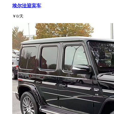
埃尔法迎宾车
￥
0
/天