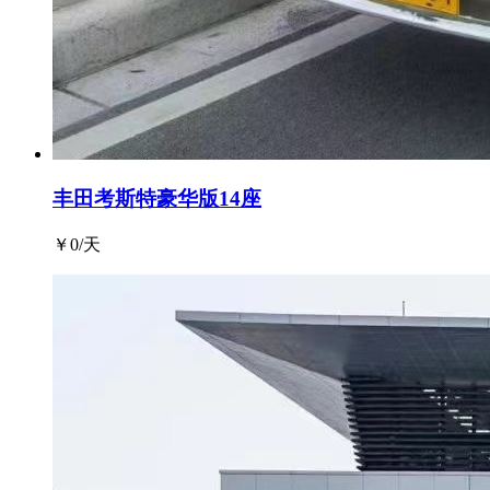
丰田考斯特豪华版14座
￥
0
/天