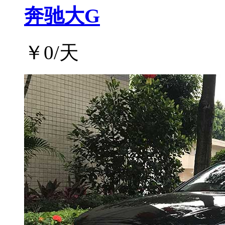
奔驰大G
￥
0
/天