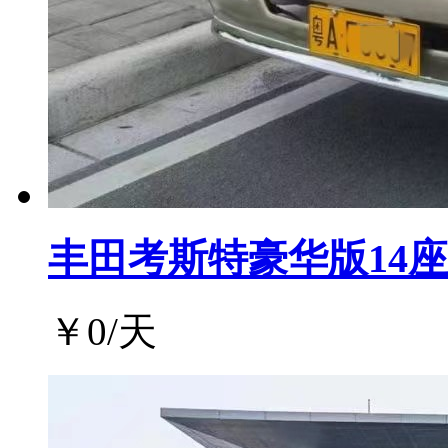
丰田考斯特豪华版14座
￥
0
/天