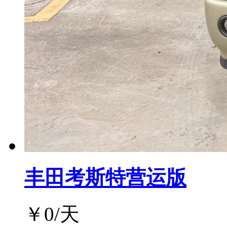
丰田考斯特营运版
￥
0
/天