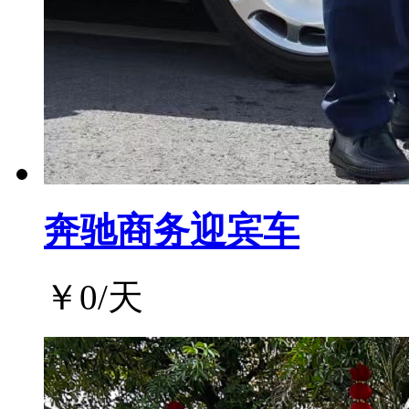
奔驰商务迎宾车
￥
0
/天