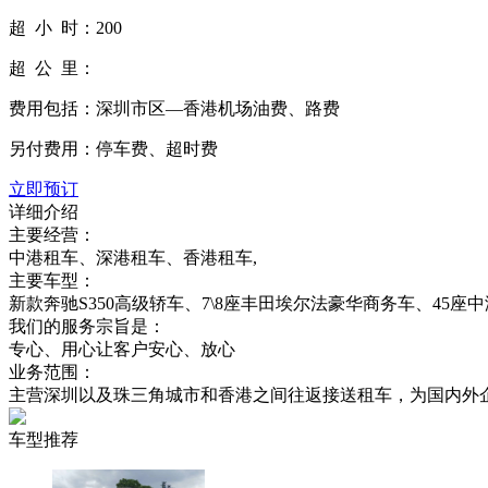
超 小 时：
200
超 公 里：
费用包括：
深圳市区—香港机场油费、路费
另付费用：
停车费、超时费
立即预订
详细介绍
主要经营：
中港租车、深港租车、香港租车,
主要车型：
新款奔驰S350高级轿车、7\8座丰田埃尔法豪华商务车、45座
我们的服务宗旨是：
专心、用心让客户安心、放心
业务范围：
主营深圳以及珠三角城市和香港之间往返接送租车，为国内外
车型推荐