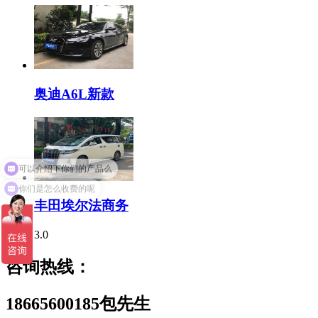
奥迪A6L新款
可以介绍下你们的产品么
你们是怎么收费的呢
丰田埃尔法商务
3.0
咨询热线：
18665600185包先生