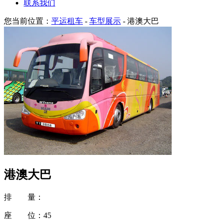
联系我们
您当前位置：
平运租车
-
车型展示
- 港澳大巴
港澳大巴
排 量：
座 位：
45