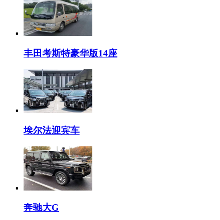
丰田考斯特豪华版14座
埃尔法迎宾车
奔驰大G