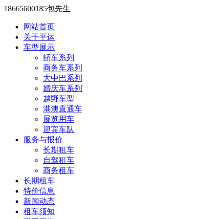
18665600185包先生
网站首页
关于平运
车型展示
轿车系列
商务车系列
大中巴系列
婚庆车系列
越野车型
港澳直通车
展览用车
迎宾车队
服务与报价
长期租车
自驾租车
商务租车
长期租车
特价信息
新闻动态
租车须知